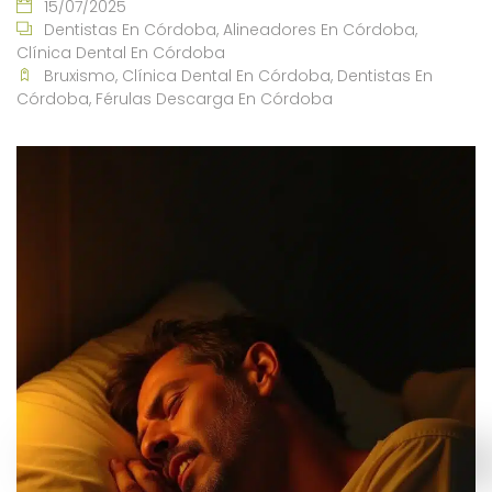
15/07/2025
Dentistas En Córdoba
,
Alineadores En Córdoba
,
Clínica Dental En Córdoba
Bruxismo
,
Clínica Dental En Córdoba
,
Dentistas En
Córdoba
,
Férulas Descarga En Córdoba