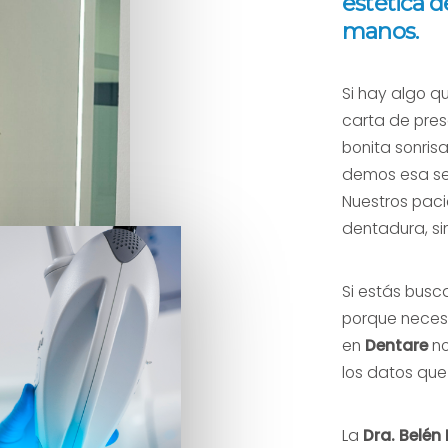
estética d
manos.
Si hay algo q
carta de pres
bonita sonris
demos esa se
Nuestros paci
dentadura, si
Si estás busc
porque necesi
en
Dentare
no
los datos que
La
Dra. Belén